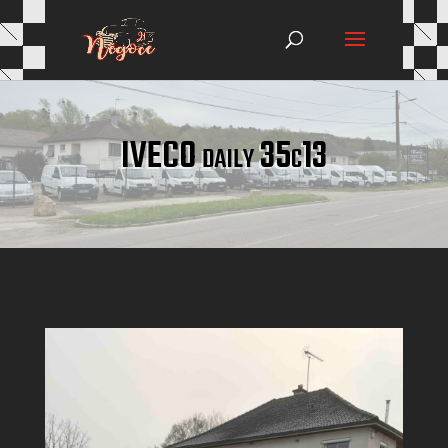
IVECO daily 35c13